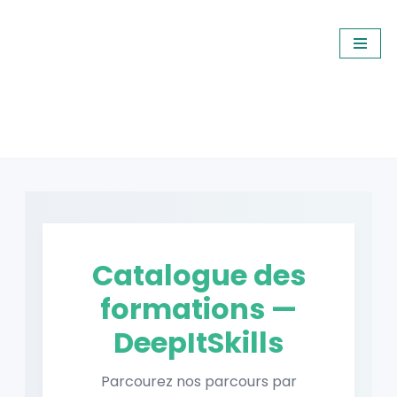
Aller
au
contenu
Catalogue des
formations —
DeepItSkills
Parcourez nos parcours par