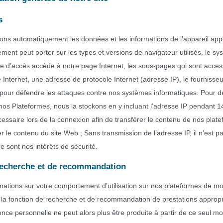
s
ctons automatiquement les données et les informations de l’appareil ap
ement peut porter sur les types et versions de navigateur utilisés, le sys
me d’accès accède à notre page Internet, les sous-pages qui sont acce
ge Internet, une adresse de protocole Internet (adresse IP), le fourniss
s pour défendre les attaques contre nos systèmes informatiques. Pour de
 nos Plateformes, nous la stockons en y incluant l’adresse IP pendant 
ssaire lors de la connexion afin de transférer le contenu de nos platefo
her le contenu du site Web ; Sans transmission de l’adresse IP, il n’est p
e sont nos intérêts de sécurité.
 recherche et de recommandation
tions sur votre comportement d’utilisation sur nos plateformes de modé
ser la fonction de recherche et de recommandation de prestations appr
 personnelle ne peut alors plus être produite à partir de ce seul modè