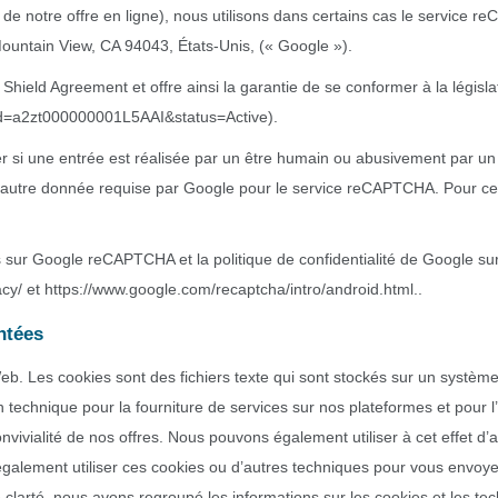
de notre offre en ligne), nous utilisons dans certains cas le service 
ountain View, CA 94043, États-Unis, (« Google »).
y Shield Agreement et offre ainsi la garantie de se conformer à la légis
t?id=a2zt000000001L5AAI&status=Active).
ner si une entrée est réalisée par un être humain ou abusivement par u
te autre donnée requise par Google pour le service reCAPTCHA. Pour ce
sur Google reCAPTCHA et la politique de confidentialité de Google sur 
acy/ et https://www.google.com/recaptcha/intro/android.html..
ntées
eb. Les cookies sont des fichiers texte qui sont stockés sur un système
 technique pour la fourniture de services sur nos plateformes et pour l
nvivialité de nos offres. Nous pouvons également utiliser à cet effet d
galement utiliser ces cookies ou d’autres techniques pour vous envoyer
clarté, nous avons regroupé les informations sur les cookies et les tec